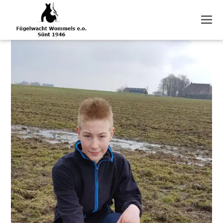
O
M
M