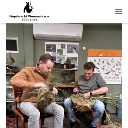
O
M
M