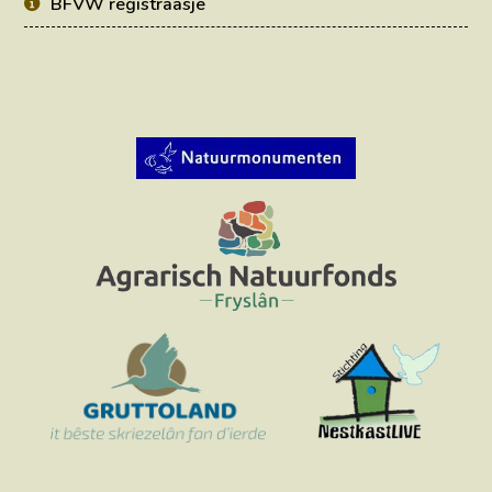
BFVW registraasje