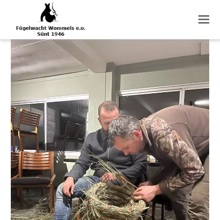
O
M
M