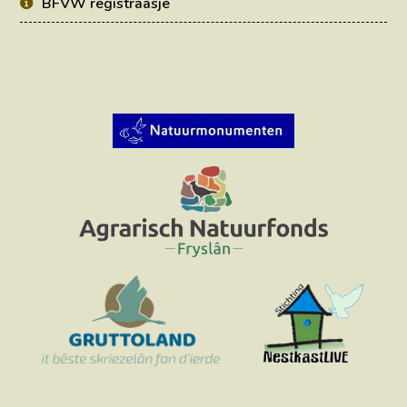
BFVW registraasje