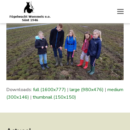
O
M
M
Downloads
:
full (1600x777)
|
large (980x476)
|
medium
(300x146)
|
thumbnail (150x150)