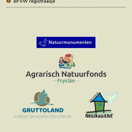
BFVW registraasje