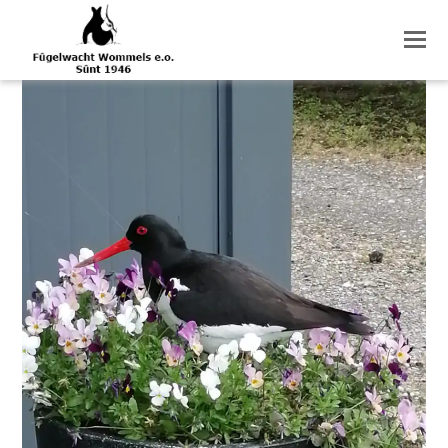
O
M
M