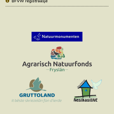
BFVW registraasje