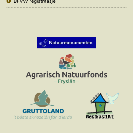
BFVW registraasje