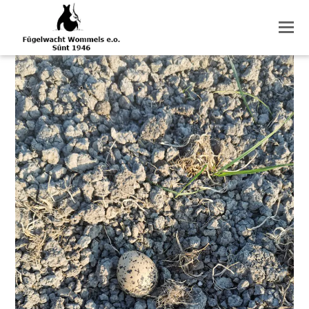
O
M
M