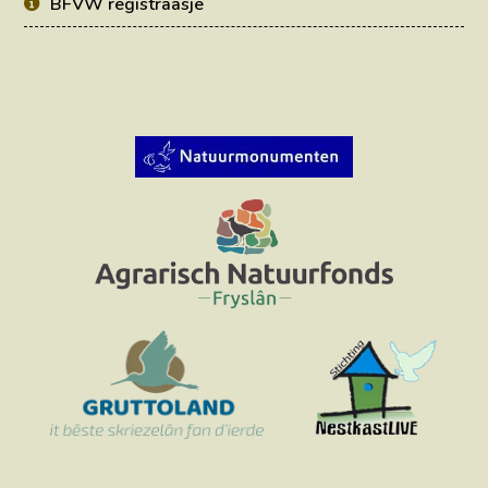
BFVW registraasje