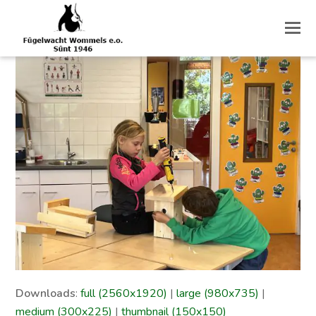
O
M
M
Downloads
:
full (2560x1920)
|
large (980x735)
|
medium (300x225)
|
thumbnail (150x150)